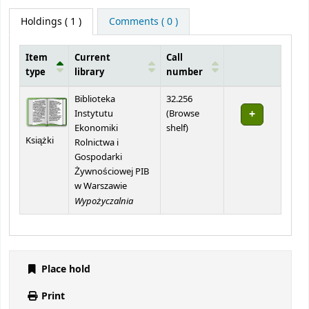
Holdings
( 1 )
Comments ( 0 )
Item
Current
Call
type
library
number
Holdings
Biblioteka
32.256
Instytutu
(
Browse
(Opens below)
Ekonomiki
shelf
)
Książki
Rolnictwa i
Gospodarki
Żywnościowej PIB
w Warszawie
Wypożyczalnia
Place hold
Print