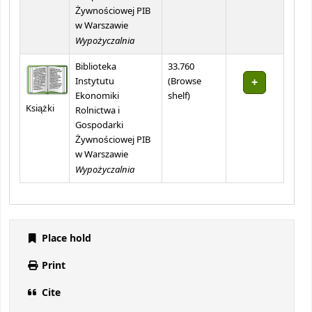
Żywnościowej PIB
w Warszawie
Wypożyczalnia
Biblioteka
33.760
Instytutu
(
Browse
(Opens below)
Ekonomiki
shelf
)
Książki
Rolnictwa i
Gospodarki
Żywnościowej PIB
w Warszawie
Wypożyczalnia
Place hold
Print
Cite