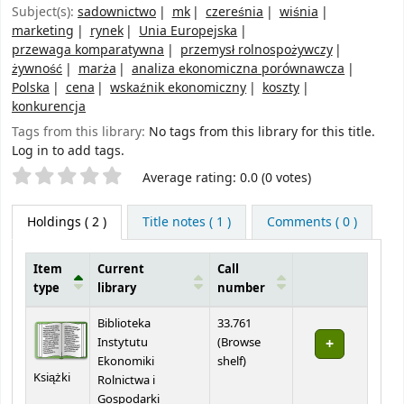
Subject(s):
sadownictwo
mk
czereśnia
wiśnia
marketing
rynek
Unia Europejska
przewaga komparatywna
przemysł rolnospożywczy
żywność
marża
analiza ekonomiczna porównawcza
Polska
cena
wskaźnik ekonomiczny
koszty
konkurencja
Tags from this library:
No tags from this library for this title.
Log in to add tags.
Star ratings
Average rating: 0.0 (0 votes)
Holdings
( 2 )
Title notes ( 1 )
Comments ( 0 )
Item
Current
Call
type
library
number
Holdings
Biblioteka
33.761
Instytutu
(
Browse
(Opens below)
Ekonomiki
shelf
)
Książki
Rolnictwa i
Gospodarki