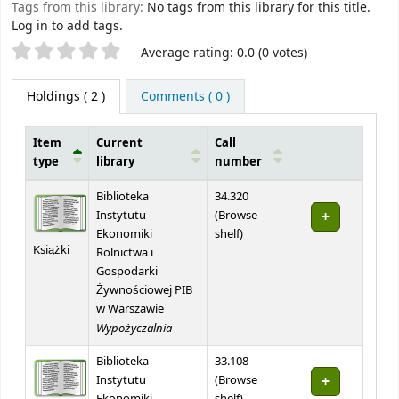
Tags from this library:
No tags from this library for this title.
Log in to add tags.
Star ratings
Average rating: 0.0 (0 votes)
Holdings
( 2 )
Comments ( 0 )
Item
Current
Call
type
library
number
Holdings
Biblioteka
34.320
Instytutu
(
Browse
(Opens below)
Ekonomiki
shelf
)
Książki
Rolnictwa i
Gospodarki
Żywnościowej PIB
w Warszawie
Wypożyczalnia
Biblioteka
33.108
Instytutu
(
Browse
(Opens below)