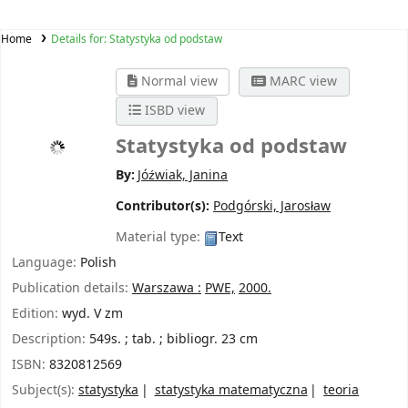
Home
Details for:
Statystyka od podstaw
Normal view
MARC view
ISBD view
Statystyka od podstaw
By:
Jóźwiak, Janina
Contributor(s):
Podgórski, Jarosław
Material type:
Text
Language:
Polish
Publication details:
Warszawa :
PWE,
2000.
Edition:
wyd. V zm
Description:
549s. ; tab. ; bibliogr. 23 cm
ISBN:
8320812569
Subject(s):
statystyka
statystyka matematyczna
teoria