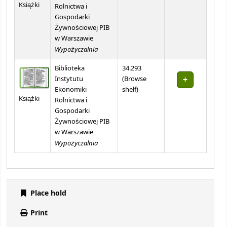
Książki
Rolnictwa i
Gospodarki
Żywnościowej PIB
w Warszawie
Wypożyczalnia
Biblioteka
34.293
Instytutu
(
Browse
(Opens below)
Ekonomiki
shelf
)
Książki
Rolnictwa i
Gospodarki
Żywnościowej PIB
w Warszawie
Wypożyczalnia
Place hold
Print