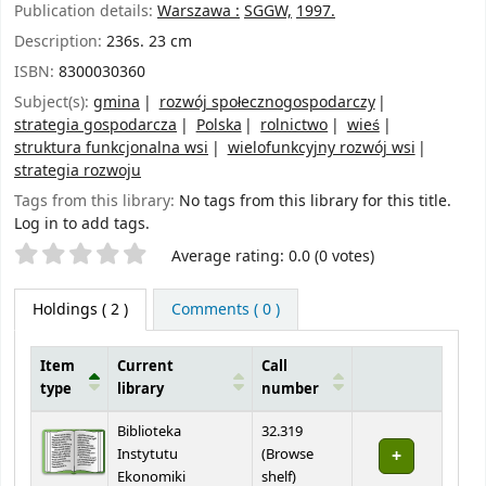
Publication details:
Warszawa :
SGGW,
1997.
Description:
236s. 23 cm
ISBN:
8300030360
Subject(s):
gmina
rozwój społecznogospodarczy
strategia gospodarcza
Polska
rolnictwo
wieś
struktura funkcjonalna wsi
wielofunkcyjny rozwój wsi
strategia rozwoju
Tags from this library:
No tags from this library for this title.
Log in to add tags.
Star ratings
Average rating: 0.0 (0 votes)
Holdings
( 2 )
Comments ( 0 )
Item
Current
Call
type
library
number
Holdings
Biblioteka
32.319
Instytutu
(
Browse
(Opens below)
Ekonomiki
shelf
)