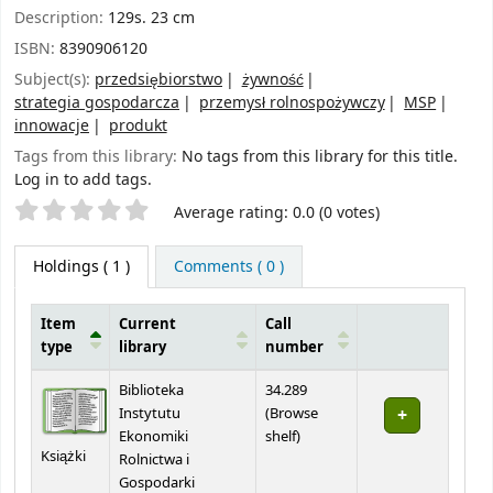
Description:
129s. 23 cm
ISBN:
8390906120
Subject(s):
przedsiębiorstwo
żywność
strategia gospodarcza
przemysł rolnospożywczy
MSP
innowacje
produkt
Tags from this library:
No tags from this library for this title.
Log in to add tags.
Star ratings
Average rating: 0.0 (0 votes)
Holdings
( 1 )
Comments ( 0 )
Item
Current
Call
type
library
number
Holdings
Biblioteka
34.289
Instytutu
(
Browse
(Opens below)
Ekonomiki
shelf
)
Książki
Rolnictwa i
Gospodarki