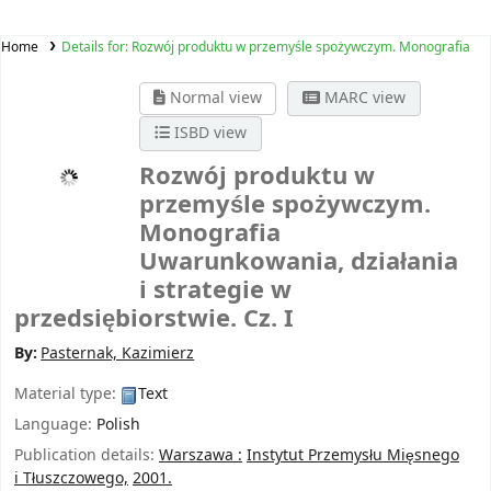
Home
Details for:
Rozwój produktu w przemyśle spożywczym. Monografia
Normal view
MARC view
ISBD view
Rozwój produktu w
przemyśle spożywczym.
Monografia
Uwarunkowania, działania
i strategie w
przedsiębiorstwie. Cz. I
By:
Pasternak, Kazimierz
Material type:
Text
Language:
Polish
Publication details:
Warszawa :
Instytut Przemysłu Mięsnego
i Tłuszczowego,
2001.