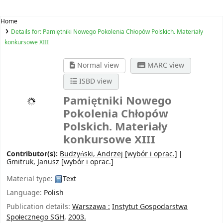
Home
Details for:
Pamiętniki Nowego Pokolenia Chłopów Polskich. Materiały
konkursowe
XIII
Normal view
MARC view
ISBD view
Pamiętniki Nowego
Pokolenia Chłopów
Polskich. Materiały
konkursowe XIII
Contributor(s):
Budzyński, Andrzej
[wybór i oprac.]
Gmitruk, Janusz
[wybór i oprac.]
Material type:
Text
Language:
Polish
Publication details:
Warszawa :
Instytut Gospodarstwa
Społecznego SGH,
2003.