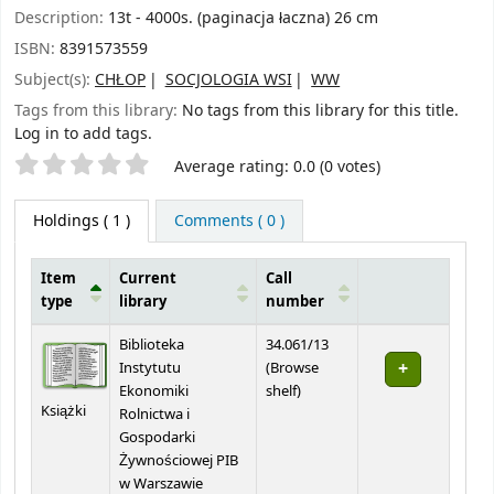
Description:
13t - 4000s. (paginacja łaczna) 26 cm
ISBN:
8391573559
Subject(s):
CHŁOP
SOCJOLOGIA WSI
WW
Tags from this library:
No tags from this library for this title.
Log in to add tags.
Star ratings
Average rating: 0.0 (0 votes)
Holdings
( 1 )
Comments ( 0 )
Item
Current
Call
type
library
number
Holdings
Biblioteka
34.061/13
Instytutu
(
Browse
(Opens below)
Ekonomiki
shelf
)
Książki
Rolnictwa i
Gospodarki
Żywnościowej PIB
w Warszawie