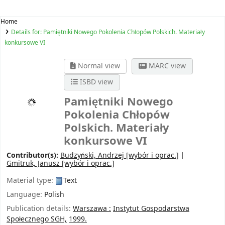
Home
Details for:
Pamiętniki Nowego Pokolenia Chłopów Polskich. Materiały
konkursowe
VI
Normal view
MARC view
ISBD view
Pamiętniki Nowego
Pokolenia Chłopów
Polskich. Materiały
konkursowe VI
Contributor(s):
Budzyński, Andrzej
[wybór i oprac.]
Gmitruk, Janusz
[wybór i oprac.]
Material type:
Text
Language:
Polish
Publication details:
Warszawa :
Instytut Gospodarstwa
Społecznego SGH,
1999.