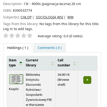
Description:
13t - 4000s (paginacja łaczna) 26 cm
ISBN:
8390533774
Subject(s):
CHŁOP
SOCJOLOGIA WSI
WW
Tags from this library:
No tags from this library for this title.
Log in to add tags.
Star ratings
Average rating: 0.0 (0 votes)
Holdings
( 1 )
Comments ( 0 )
Item
Current
Call
type
library
number
Holdings
Biblioteka
34.061/6
Instytutu
(
Browse
(Opens below)
Ekonomiki
shelf
)
Książki
Rolnictwa i
Gospodarki
Żywnościowej PIB
w Warszawie