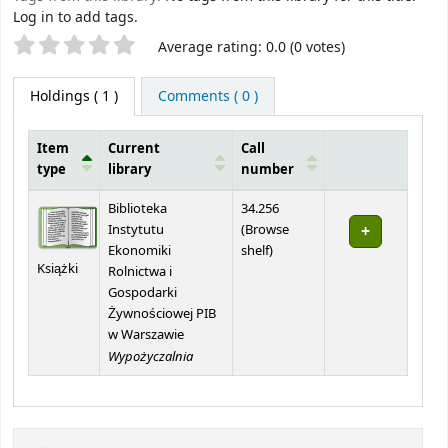
Log in to add tags.
Star ratings
Average rating: 0.0 (0 votes)
Holdings
( 1 )
Comments ( 0 )
Item
Current
Call
type
library
number
Holdings
Biblioteka
34.256
Instytutu
(
Browse
(Opens below)
Ekonomiki
shelf
)
Książki
Rolnictwa i
Gospodarki
Żywnościowej PIB
w Warszawie
Wypożyczalnia