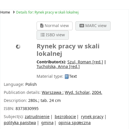
Home
Details for:
Rynek pracy w skali lokalnej
Normal view
MARC view
ISBD view
Rynek pracy w skali
lokalnej
Contributor(s):
Szul, Roman
[red.]
Tucholska, Anna
[red.]
Material type:
Text
Language:
Polish
Publication details:
Warszawa :
Wyd. Scholar,
2004.
Description:
280s.; tab. 24 cm
ISBN:
8373830995
Subject(s):
zatrudnienie
bezrobocie
rynek pracy
polityka państwa
gmina
opinia społeczna