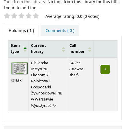
Tags from this library:
No tags from this library for this title.
Log in to add tags.
Star ratings
Average rating: 0.0 (0 votes)
Holdings
( 1 )
Comments ( 0 )
Item
Current
Call
type
library
number
Holdings
Biblioteka
34.255
Instytutu
(
Browse
(Opens below)
Ekonomiki
shelf
)
Książki
Rolnictwa i
Gospodarki
Żywnościowej PIB
w Warszawie
Wypożyczalnia