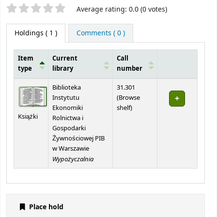
Star ratings
Average rating: 0.0 (0 votes)
Holdings
( 1 )
Comments ( 0 )
Item
Current
Call
type
library
number
Holdings
Biblioteka
31.301
Instytutu
(
Browse
(Opens below)
Ekonomiki
shelf
)
Książki
Rolnictwa i
Gospodarki
Żywnościowej PIB
w Warszawie
Wypożyczalnia
Place hold