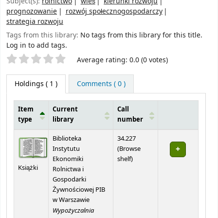
Subject(s):
rolnictwo
wieś
kierunki rozwoju
prognozowanie
rozwój społecznogospodarczy
strategia rozwoju
Tags from this library:
No tags from this library for this title.
Log in to add tags.
Star ratings
Average rating: 0.0 (0 votes)
Holdings
( 1 )
Comments ( 0 )
Item
Current
Call
type
library
number
Holdings
Biblioteka
34.227
Instytutu
(
Browse
(Opens below)
Ekonomiki
shelf
)
Książki
Rolnictwa i
Gospodarki
Żywnościowej PIB
w Warszawie
Wypożyczalnia