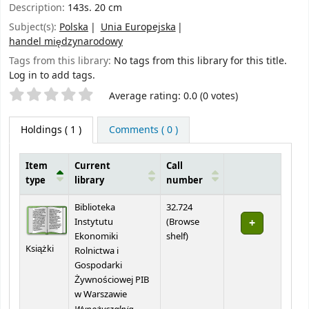
Description:
143s. 20 cm
Subject(s):
Polska
Unia Europejska
handel międzynarodowy
Tags from this library:
No tags from this library for this title.
Log in to add tags.
Star ratings
Average rating: 0.0 (0 votes)
Holdings
( 1 )
Comments ( 0 )
Item
Current
Call
type
library
number
Holdings
Biblioteka
32.724
Instytutu
(
Browse
(Opens below)
Ekonomiki
shelf
)
Książki
Rolnictwa i
Gospodarki
Żywnościowej PIB
w Warszawie