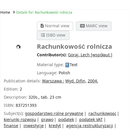
Home
Details for:
Rachunkowość rolnicza
Normal view
MARC view
ISBD view
Rachunkowość rolnicza
Contributor(s):
Goraj, Lech
[współaut.]
Material type:
Text
Language:
Polish
Publication details:
Warszawa :
Wyd. Difin,
2004.
Edition:
2
Description:
320s., tab. 23 cm
ISBN:
837251393
Subject(s):
gospodarstwo rolne prywatne
rachunkowość
kierunki rozwoju
prawo
podatek
podatek VAT
finanse
inwestycje
kredyt
agencja restrukturyzacji