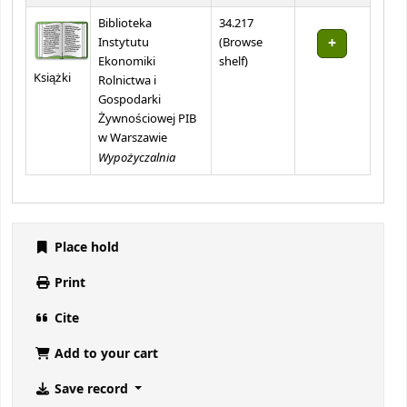
Biblioteka
34.217
Instytutu
(
Browse
(Opens below)
Ekonomiki
shelf
)
Książki
Rolnictwa i
Gospodarki
Żywnościowej PIB
w Warszawie
Wypożyczalnia
Place hold
Print
Cite
Add to your cart
Save record