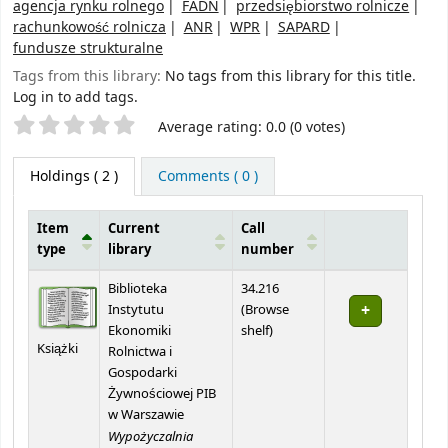
agencja rynku rolnego
FADN
przedsiębiorstwo rolnicze
rachunkowość rolnicza
ANR
WPR
SAPARD
fundusze strukturalne
Tags from this library:
No tags from this library for this title.
Log in to add tags.
Star ratings
Average rating: 0.0 (0 votes)
Holdings
( 2 )
Comments ( 0 )
Item
Current
Call
type
library
number
Holdings
Biblioteka
34.216
Instytutu
(
Browse
(Opens below)
Ekonomiki
shelf
)
Książki
Rolnictwa i
Gospodarki
Żywnościowej PIB
w Warszawie
Wypożyczalnia