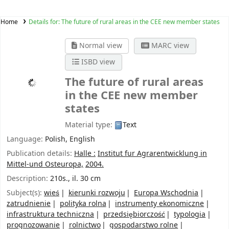
Home
Details for:
The future of rural areas in the CEE new member states
Normal view
MARC view
ISBD view
The future of rural areas
in the CEE new member
states
Material type:
Text
Language:
Polish
,
English
Publication details:
Halle :
Institut fur Agrarentwicklung in
Mittel-und Osteuropa,
2004.
Description:
210s., il. 30 cm
Subject(s):
wieś
kierunki rozwoju
Europa Wschodnia
zatrudnienie
polityka rolna
instrumenty ekonomiczne
infrastruktura techniczna
przedsiębiorczość
typologia
prognozowanie
rolnictwo
gospodarstwo rolne