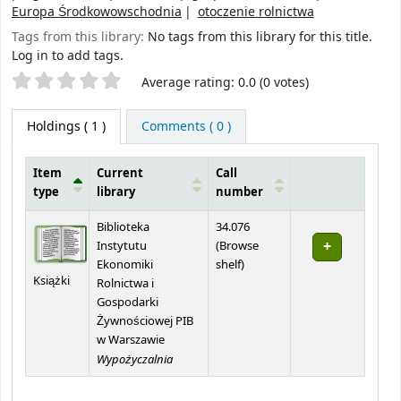
Europa Środkowowschodnia
otoczenie rolnictwa
Tags from this library:
No tags from this library for this title.
Log in to add tags.
Star ratings
Average rating: 0.0 (0 votes)
Holdings
( 1 )
Comments ( 0 )
Item
Current
Call
type
library
number
Holdings
Biblioteka
34.076
Instytutu
(
Browse
(Opens below)
Ekonomiki
shelf
)
Książki
Rolnictwa i
Gospodarki
Żywnościowej PIB
w Warszawie
Wypożyczalnia