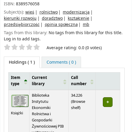
ISBN:
8389576058
Subject(s):
wieś
rolnictwo
modernizacja
kierunki rozwoju
doradztwo
kształcenie
przedsiębiorczość
opinia społeczna
mb
Tags from this library:
No tags from this library for this title.
Log in to add tags.
Star ratings
Average rating: 0.0 (0 votes)
Holdings
( 1 )
Comments ( 0 )
Item
Current
Call
type
library
number
Holdings
Biblioteka
34.226
Instytutu
(
Browse
(Opens below)
Ekonomiki
shelf
)
Książki
Rolnictwa i
Gospodarki
Żywnościowej PIB