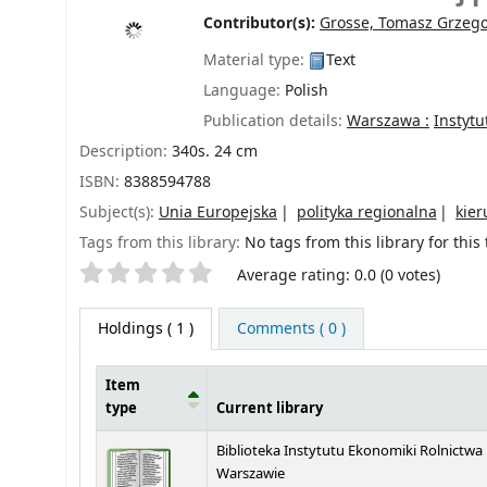
Contributor(s):
Grosse, Tomasz Grzeg
Material type:
Text
Language:
Polish
Publication details:
Warszawa :
Instytu
Description:
340s. 24 cm
ISBN:
8388594788
Subject(s):
Unia Europejska
polityka regionalna
kier
Tags from this library:
No tags from this library for this t
Star ratings
Average rating: 0.0 (0 votes)
Holdings
( 1 )
Comments ( 0 )
Item
type
Current library
Holdings
Biblioteka Instytutu Ekonomiki Rolnictwa
Warszawie