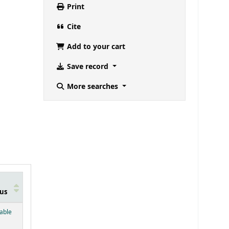
Print
Cite
Add to your cart
Save record
More searches
us
below)
lable