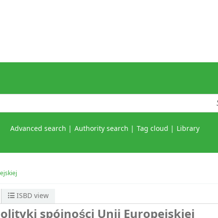
Advanced search
Authority search
Tag cloud
Library
ejskiej
ISBD view
lityki spójności Unii Europejskiej