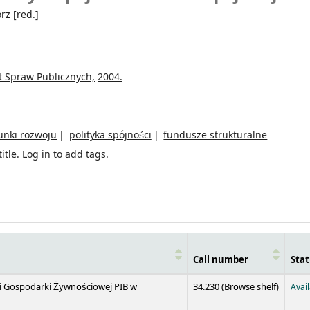
orz
[red.]
t Spraw Publicznych,
2004.
unki rozwoju
polityka spójności
fundusze strukturalne
itle.
Log in to add tags.
Call number
Stat
(Opens 
 i Gospodarki Żywnościowej PIB w
34.230 (
Browse shelf
)
Avai