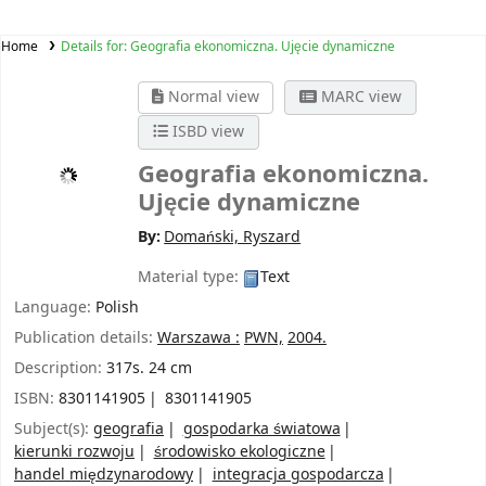
Home
Details for:
Geografia ekonomiczna. Ujęcie dynamiczne
Normal view
MARC view
ISBD view
Geografia ekonomiczna.
Ujęcie dynamiczne
By:
Domański, Ryszard
Material type:
Text
Language:
Polish
Publication details:
Warszawa :
PWN,
2004.
Description:
317s. 24 cm
ISBN:
8301141905
8301141905
Subject(s):
geografia
gospodarka światowa
kierunki rozwoju
środowisko ekologiczne
handel międzynarodowy
integracja gospodarcza