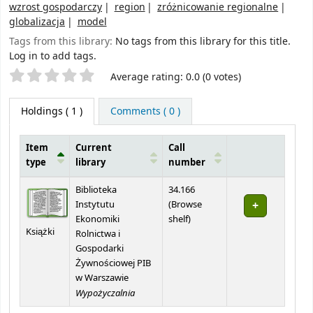
wzrost gospodarczy
region
zróżnicowanie regionalne
globalizacja
model
Tags from this library:
No tags from this library for this title.
Log in to add tags.
Star ratings
Average rating: 0.0 (0 votes)
Holdings
( 1 )
Comments ( 0 )
Item
Current
Call
type
library
number
Holdings
Biblioteka
34.166
Instytutu
(
Browse
(Opens below)
Ekonomiki
shelf
)
Książki
Rolnictwa i
Gospodarki
Żywnościowej PIB
w Warszawie
Wypożyczalnia