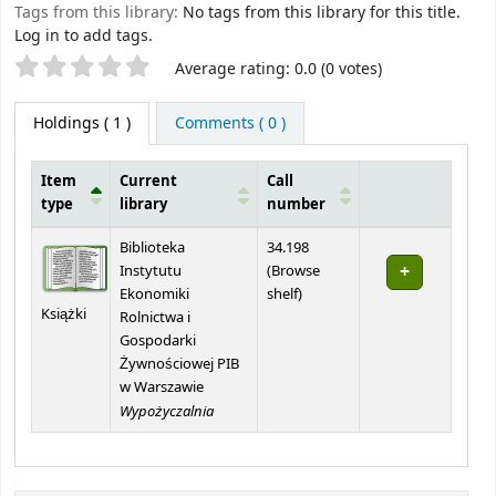
Tags from this library:
No tags from this library for this title.
Log in to add tags.
Star ratings
Average rating: 0.0 (0 votes)
Holdings
( 1 )
Comments ( 0 )
Item
Current
Call
type
library
number
Holdings
Biblioteka
34.198
Instytutu
(
Browse
(Opens below)
Ekonomiki
shelf
)
Książki
Rolnictwa i
Gospodarki
Żywnościowej PIB
w Warszawie
Wypożyczalnia