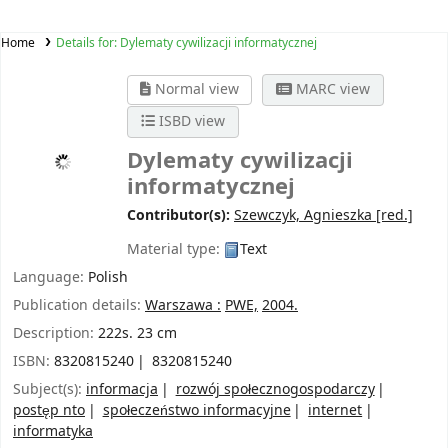
Home
Details for:
Dylematy cywilizacji informatycznej
Normal view
MARC view
ISBD view
Dylematy cywilizacji
informatycznej
Contributor(s):
Szewczyk, Agnieszka
[red.]
Material type:
Text
Language:
Polish
Publication details:
Warszawa :
PWE,
2004.
Description:
222s. 23 cm
ISBN:
8320815240
8320815240
Subject(s):
informacja
rozwój społecznogospodarczy
postęp nto
społeczeństwo informacyjne
internet
informatyka