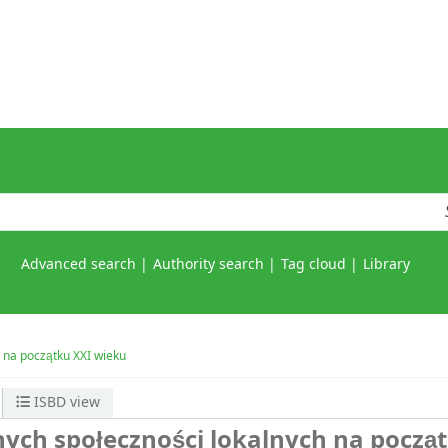
Advanced search
Authority search
Tag cloud
Library
 na początku XXI wieku
ISBD view
ych społeczności lokalnych na począ