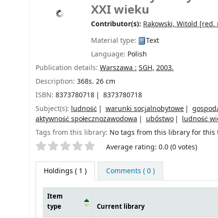
XXI wieku
Contributor(s):
Rakowski, Witold
[red. 
Material type:
Text
Language:
Polish
Publication details:
Warszawa :
SGH,
2003.
Description:
368s. 26 cm
ISBN:
8373780718
8373780718
Subject(s):
ludność
warunki socjalnobytowe
gospod
aktywność społecznozawodowa
ubóstwo
ludność wi
Tags from this library:
No tags from this library for this t
Star ratings
Average rating: 0.0 (0 votes)
Holdings
( 1 )
Comments ( 0 )
Item
type
Current library