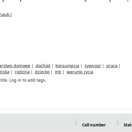
nauk.]
arstwo domowe
dochód
konsumpcja
żywność
praca
ejska
rodzina
dziecko
mb
warunki życia
itle.
Log in to add tags.
Call number
Stat