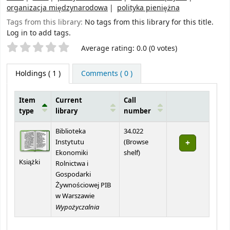
organizacja międzynarodowa
polityka pieniężna
Tags from this library:
No tags from this library for this title.
Log in to add tags.
Star ratings
Average rating: 0.0 (0 votes)
Holdings
( 1 )
Comments ( 0 )
Item
Current
Call
type
library
number
Holdings
Biblioteka
34.022
Instytutu
(
Browse
(Opens below)
Ekonomiki
shelf
)
Książki
Rolnictwa i
Gospodarki
Żywnościowej PIB
w Warszawie
Wypożyczalnia