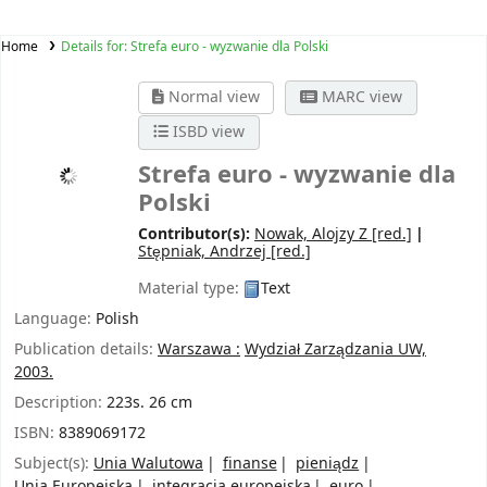
Home
Details for:
Strefa euro - wyzwanie dla Polski
Normal view
MARC view
ISBD view
Strefa euro - wyzwanie dla
Polski
Contributor(s):
Nowak, Alojzy Z
[red.]
Stępniak, Andrzej
[red.]
Material type:
Text
Language:
Polish
Publication details:
Warszawa :
Wydział Zarządzania UW,
2003.
Description:
223s. 26 cm
ISBN:
8389069172
Subject(s):
Unia Walutowa
finanse
pieniądz
Unia Europejska
integracja europejska
euro