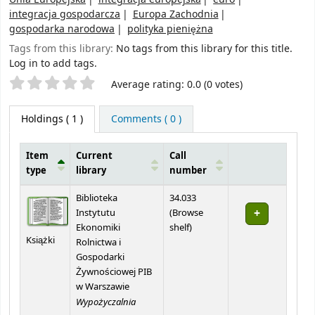
integracja gospodarcza
Europa Zachodnia
gospodarka narodowa
polityka pieniężna
Tags from this library:
No tags from this library for this title.
Log in to add tags.
Star ratings
Average rating: 0.0 (0 votes)
Holdings
( 1 )
Comments ( 0 )
Item
Current
Call
type
library
number
Holdings
Biblioteka
34.033
Instytutu
(
Browse
(Opens below)
Ekonomiki
shelf
)
Książki
Rolnictwa i
Gospodarki
Żywnościowej PIB
w Warszawie
Wypożyczalnia