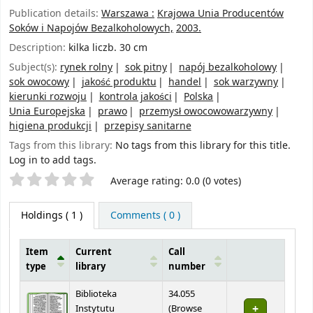
Publication details:
Warszawa :
Krajowa Unia Producentów
Soków i Napojów Bezalkoholowych,
2003.
Description:
kilka liczb. 30 cm
Subject(s):
rynek rolny
sok pitny
napój bezalkoholowy
sok owocowy
jakość produktu
handel
sok warzywny
kierunki rozwoju
kontrola jakości
Polska
Unia Europejska
prawo
przemysł owocowowarzywny
higiena produkcji
przepisy sanitarne
Tags from this library:
No tags from this library for this title.
Log in to add tags.
Star ratings
Average rating: 0.0 (0 votes)
Holdings
( 1 )
Comments ( 0 )
Item
Current
Call
type
library
number
Holdings
Biblioteka
34.055
Instytutu
(
Browse