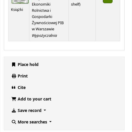
(Opens below)
Ekonomiki
shelf
)
Książki
Rolnictwa i
Gospodarki
Żywnościowej PIB
w Warszawie
Wypożyczalnia
Place hold
Print
Cite
Add to your cart
Save record
More searches