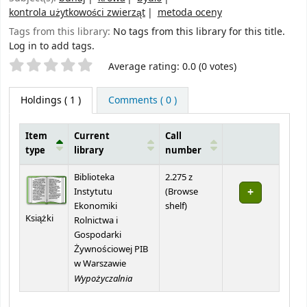
kontrola użytkowości zwierząt
metoda oceny
Tags from this library:
No tags from this library for this title.
Log in to add tags.
Star ratings
Average rating: 0.0 (0 votes)
Holdings
( 1 )
Comments ( 0 )
Item
Current
Call
type
library
number
Holdings
Biblioteka
2.275 z
Instytutu
(
Browse
(Opens below)
Ekonomiki
shelf
)
Książki
Rolnictwa i
Gospodarki
Żywnościowej PIB
w Warszawie
Wypożyczalnia