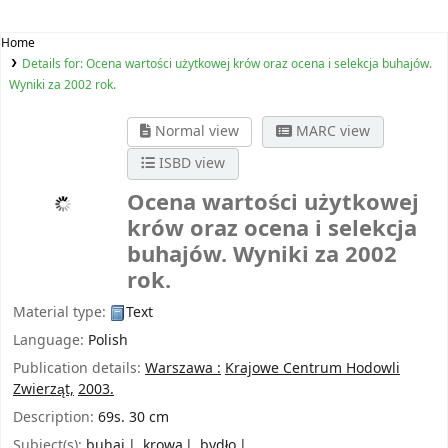
Home
Details for:
Ocena wartości użytkowej krów oraz ocena i selekcja buhajów.
Wyniki za 2002 rok.
Normal view
MARC view
ISBD view
Ocena wartości użytkowej
krów oraz ocena i selekcja
buhajów. Wyniki za 2002
rok.
Material type:
Text
Language:
Polish
Publication details:
Warszawa :
Krajowe Centrum Hodowli
Zwierząt,
2003.
Description:
69s. 30 cm
Subject(s):
buhaj
krowa
bydło