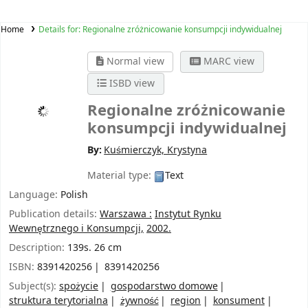
Home
Details for:
Regionalne zróżnicowanie konsumpcji indywidualnej
Normal view
MARC view
ISBD view
Regionalne zróżnicowanie
konsumpcji indywidualnej
By:
Kuśmierczyk, Krystyna
Material type:
Text
Language:
Polish
Publication details:
Warszawa :
Instytut Rynku
Wewnętrznego i Konsumpcji,
2002.
Description:
139s. 26 cm
ISBN:
8391420256
8391420256
Subject(s):
spożycie
gospodarstwo domowe
struktura terytorialna
żywność
region
konsument