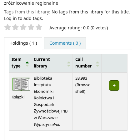
zróżnicowanie regionalne
Tags from this library:
No tags from this library for this title.
Log in to add tags.
Star ratings
Average rating: 0.0 (0 votes)
Holdings
( 1 )
Comments ( 0 )
Item
Current
Call
type
library
number
Holdings
Biblioteka
33.993
Instytutu
(
Browse
(Opens below)
Ekonomiki
shelf
)
Książki
Rolnictwa i
Gospodarki
Żywnościowej PIB
w Warszawie
Wypożyczalnia