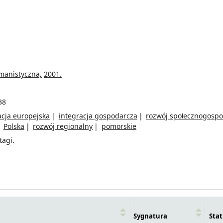
manistyczna,
2001.
38
acja europejska
integracja gospodarcza
rozwój społecznogosp
Polska
rozwój regionalny
pomorskie
tagi.
Sygnatura
Stat