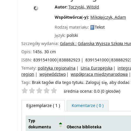
Autor:
Toczyski, Witold
Współtwórca(-y):
Mikołajczyk, Adam
Rodzaj materiału:
Tekst
Język:
polski
Szczegóły wydania:
Gdańsk :
Gdańska Wyższa Szkoła Hu
Opis:
145s. 30 cm
ISBN:
8391541000|838882923
8391541000|83888292
Tematy:
polityka regionalna
Unia Europejska
integr
region
województwo
współpraca międzynarodowa
Tagi:
Brak tagów dla tego tytułu.
Zaloguj się, aby dodać 
Twoje oceny
średnia ocena: 0.0 (0 głosów)
Egzemplarze
( 1 )
Komentarze ( 0 )
Typ
dokumentu
Obecna biblioteka