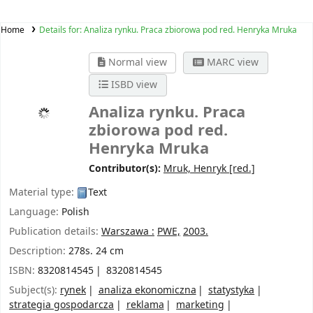
Home
Details for:
Analiza rynku. Praca zbiorowa pod red. Henryka Mruka
Normal view
MARC view
ISBD view
Analiza rynku. Praca
zbiorowa pod red.
Henryka Mruka
Contributor(s):
Mruk, Henryk
[red.]
Material type:
Text
Language:
Polish
Publication details:
Warszawa :
PWE,
2003.
Description:
278s. 24 cm
ISBN:
8320814545
8320814545
Subject(s):
rynek
analiza ekonomiczna
statystyka
strategia gospodarcza
reklama
marketing