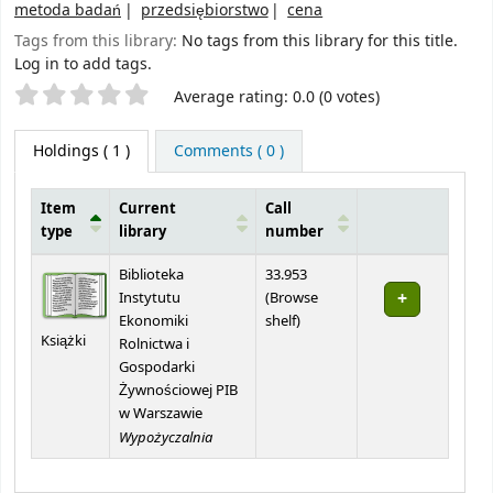
metoda badań
przedsiębiorstwo
cena
Tags from this library:
No tags from this library for this title.
Log in to add tags.
Star ratings
Average rating: 0.0 (0 votes)
Holdings
( 1 )
Comments ( 0 )
Item
Current
Call
type
library
number
Holdings
Biblioteka
33.953
Instytutu
(
Browse
(Opens below)
Ekonomiki
shelf
)
Książki
Rolnictwa i
Gospodarki
Żywnościowej PIB
w Warszawie
Wypożyczalnia