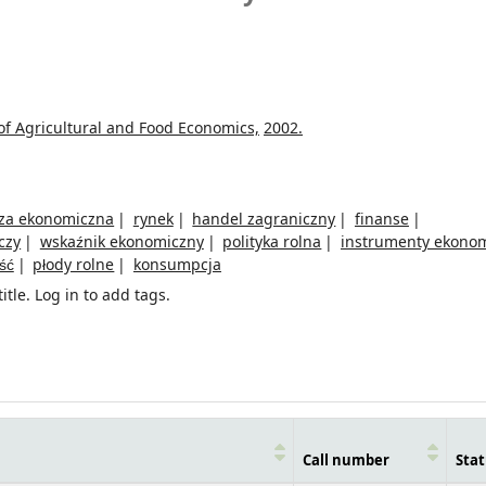
 of Agricultural and Food Economics,
2002.
iza ekonomiczna
rynek
handel zagraniczny
finanse
czy
wskaźnik ekonomiczny
polityka rolna
instrumenty ekono
ść
płody rolne
konsumpcja
itle.
Log in to add tags.
Call number
Stat