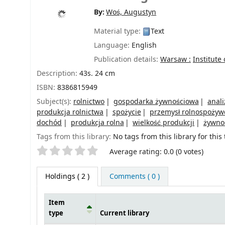
By:
Woś, Augustyn
Material type:
Text
Language:
English
Publication details:
Warsaw :
Institute
Description:
43s. 24 cm
ISBN:
8386815949
Subject(s):
rolnictwo
gospodarka żywnościowa
anal
produkcja rolnictwa
spożycie
przemysł rolnospożyw
dochód
produkcja rolna
wielkość produkcji
żywno
Tags from this library:
No tags from this library for this t
Star ratings
Average rating: 0.0 (0 votes)
Holdings
( 2 )
Comments ( 0 )
Item
type
Current library