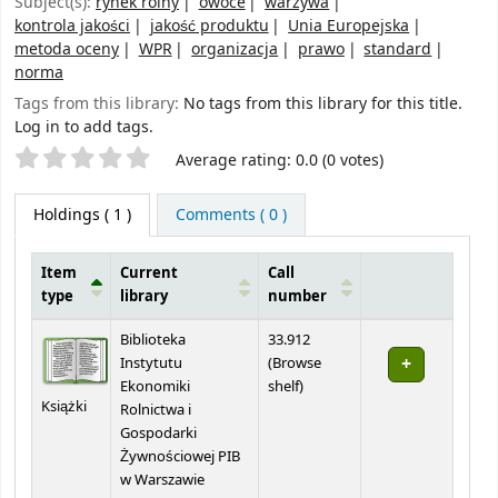
Subject(s):
rynek rolny
owoce
warzywa
kontrola jakości
jakość produktu
Unia Europejska
metoda oceny
WPR
organizacja
prawo
standard
norma
Tags from this library:
No tags from this library for this title.
Log in to add tags.
Star ratings
Average rating: 0.0 (0 votes)
Holdings
( 1 )
Comments ( 0 )
Item
Current
Call
type
library
number
Holdings
Biblioteka
33.912
Instytutu
(
Browse
(Opens below)
Ekonomiki
shelf
)
Książki
Rolnictwa i
Gospodarki
Żywnościowej PIB
w Warszawie