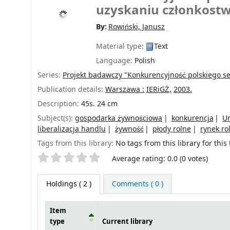
uzyskaniu członkostw
By:
Rowiński, Janusz
Material type:
Text
Language:
Polish
Series:
Projekt badawczy "Konkurencyjność polskiego s
Publication details:
Warszawa :
IERiGŻ,
2003.
Description:
45s. 24 cm
Subject(s):
gospodarka żywnościowa
konkurencja
Un
liberalizacja handlu
żywność
płody rolne
rynek ro
Tags from this library:
No tags from this library for this t
Star ratings
Average rating: 0.0 (0 votes)
Holdings
( 2 )
Comments ( 0 )
Item
type
Current library