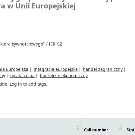
a w Unii Europejskiej
ektora żywnościowego" / IERiGŻ
ia Europejska
integracja europejska
handel zagraniczny
lny
opłata celna
liberalizm ekonomiczny
itle.
Log in to add tags.
Call number
Stat