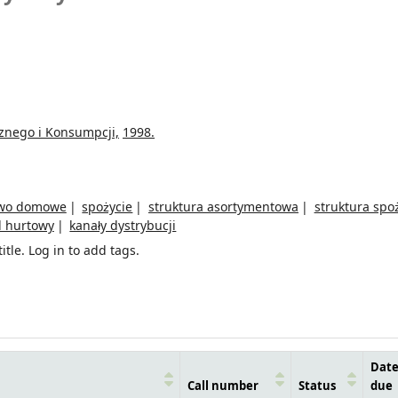
znego i Konsumpcji,
1998.
two domowe
spożycie
struktura asortymentowa
struktura spo
l hurtowy
kanały dystrybucji
itle.
Log in to add tags.
Dat
Call number
Status
due