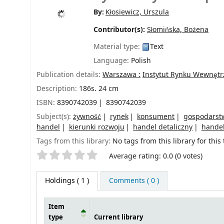
By:
Kłosiewicz, Urszula
Contributor(s):
Słomińska, Bożena
Material type:
Text
Language:
Polish
Publication details:
Warszawa :
Instytut Rynku Wewnętr
Description:
186s. 24 cm
ISBN:
8390742039
8390742039
Subject(s):
żywność
rynek
konsument
gospodars
handel
kierunki rozwoju
handel detaliczny
hande
Tags from this library:
No tags from this library for this t
Star ratings
Average rating: 0.0 (0 votes)
Holdings
( 1 )
Comments ( 0 )
Item
type
Current library