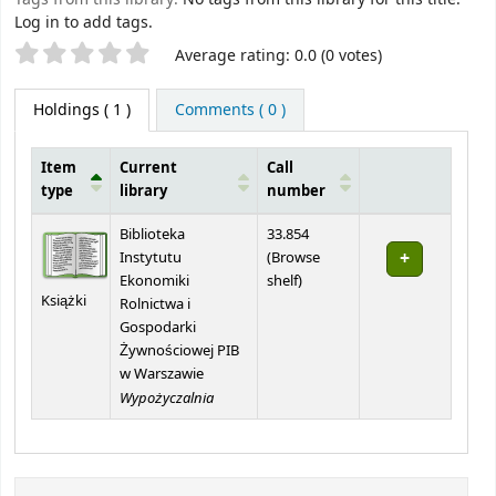
Log in to add tags.
Star ratings
Average rating: 0.0 (0 votes)
Holdings
( 1 )
Comments ( 0 )
Item
Current
Call
type
library
number
Holdings
Biblioteka
33.854
Instytutu
(
Browse
(Opens below)
Ekonomiki
shelf
)
Książki
Rolnictwa i
Gospodarki
Żywnościowej PIB
w Warszawie
Wypożyczalnia