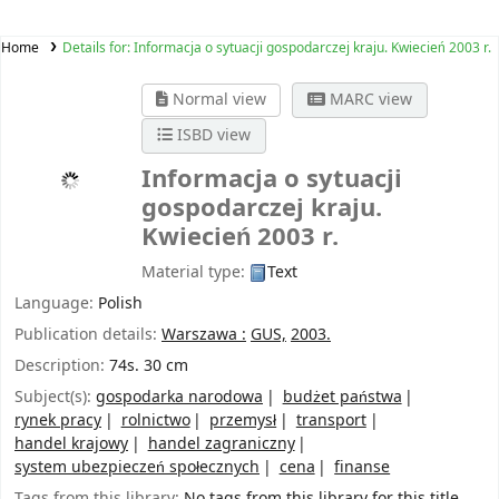
Home
Details for:
Informacja o sytuacji gospodarczej kraju. Kwiecień 2003 r.
Normal view
MARC view
ISBD view
Informacja o sytuacji
gospodarczej kraju.
Kwiecień 2003 r.
Material type:
Text
Language:
Polish
Publication details:
Warszawa :
GUS,
2003.
Description:
74s. 30 cm
Subject(s):
gospodarka narodowa
budżet państwa
rynek pracy
rolnictwo
przemysł
transport
handel krajowy
handel zagraniczny
system ubezpieczeń społecznych
cena
finanse
Tags from this library:
No tags from this library for this title.