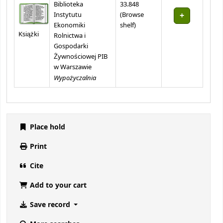
Biblioteka
33.848
Instytutu
(
Browse
(Opens below)
Ekonomiki
shelf
)
Książki
Rolnictwa i
Gospodarki
Żywnościowej PIB
w Warszawie
Wypożyczalnia
Place hold
Print
Cite
Add to your cart
Save record