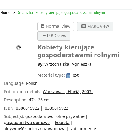
Home
Details for:
Kobiety kierujące gospodarstwami rolnymi
Normal view
MARC view
ISBD view
Kobiety kierujące
gospodarstwami rolnymi
By:
Wrzochalska, Agnieszka
Material type:
Text
Language:
Polish
Publication details:
Warszawa :
IERiGŻ,
2003.
Description:
47s. 26 cm
ISBN:
8386815922
8386815922
Subject(s):
gospodarstwo rolne prywatne
gospodarstwo domowe
kobieta
aktywność społecznozawodowa
zatrudnienie