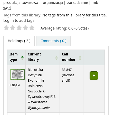
produkcja towarowa
organizacja
zarządzanie
mb
wgd
Tags from this library:
No tags from this library for this title.
Log in to add tags.
Star ratings
Average rating: 0.0 (0 votes)
Holdings
( 2 )
Comments ( 0 )
Item
Current
Call
type
library
number
Holdings
Biblioteka
33.847
Instytutu
(
Browse
(Opens below)
Ekonomiki
shelf
)
Książki
Rolnictwa i
Gospodarki
Żywnościowej PIB
w Warszawie
Wypożyczalnia