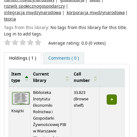
rozwój społecznogospodarczy
integracja międzynarodowa
korporacja międzynarodowa
teoria
Tags from this library:
No tags from this library for this title.
Log in to add tags.
Star ratings
Average rating: 0.0 (0 votes)
Holdings
( 1 )
Comments ( 0 )
Item
Current
Call
type
library
number
Holdings
Biblioteka
33.823
Instytutu
(
Browse
(Opens below)
Ekonomiki
shelf
)
Książki
Rolnictwa i
Gospodarki
Żywnościowej PIB
w Warszawie