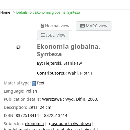
Home
Details for:
Ekonomia globalna. Synteza
Normal view
MARC view
ISBD view
Ekonomia globalna.
Synteza
By:
Flejterski, Stanisław
Contributor(s):
Wahl, Piotr T
Material type:
Text
Language:
Polish
Publication details:
Warszawa :
Wyd. Difin,
2003.
Description:
291s. 24 cm
ISBN:
8372513414
8372513414
Subject(s):
ekonomia
gospodarka światowa
handel międzynarodowy
globalizacja
świat