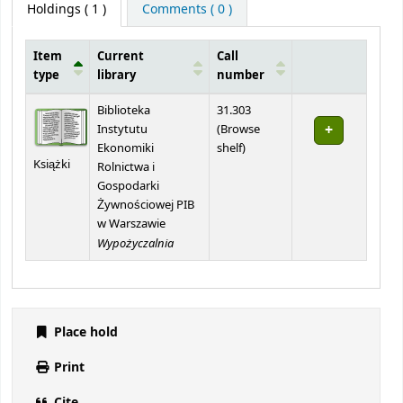
Holdings
( 1 )
Comments ( 0 )
Item
Current
Call
type
library
number
Holdings
Biblioteka
31.303
Instytutu
(
Browse
(Opens below)
Ekonomiki
shelf
)
Książki
Rolnictwa i
Gospodarki
Żywnościowej PIB
w Warszawie
Wypożyczalnia
Place hold
Print
Cite