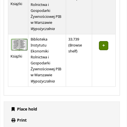
Książki
Rolnictwa i
Gospodarki
Żywnościowej PIB
w Warszawie
Wypożyczalnia
Biblioteka
33.739
Instytutu
(
Browse
(Opens below)
Ekonomiki
shelf
)
Książki
Rolnictwa i
Gospodarki
Żywnościowej PIB
w Warszawie
Wypożyczalnia
Place hold
Print