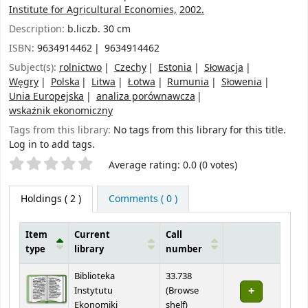
Institute for Agricultural Economies,
2002.
Description:
b.liczb. 30 cm
ISBN:
9634914462
9634914462
Subject(s):
rolnictwo
Czechy
Estonia
Słowacja
Węgry
Polska
Litwa
Łotwa
Rumunia
Słowenia
Unia Europejska
analiza porównawcza
wskaźnik ekonomiczny
Tags from this library:
No tags from this library for this title.
Log in to add tags.
Star ratings
Average rating: 0.0 (0 votes)
Holdings
( 2 )
Comments ( 0 )
Item
Current
Call
type
library
number
Holdings
Biblioteka
33.738
Instytutu
(
Browse
(Opens below)
Ekonomiki
shelf
)