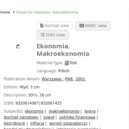
Home
Details for:
Ekonomia. Makroekonomia
Normal view
MARC view
ISBD view
Ekonomia.
Makroekonomia
Material type:
Text
Language:
Polish
Publication details:
Warszawa :
PWE,
2003.
Edition:
Wyd. 3 zm
Description:
501s. 26 cm
ISBN:
8320814367|832081435
Subject(s):
ekonomia
makroekonomia
teoria
dochód narodowy
popyt
polityka finansowa
bezrobocie
inflacja
wzrost gospodarczy