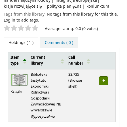
handel międzynarodowy
integracja europejska
kraje rozwijające się
polityka pieniężna
koniunktura
Tags from this library:
No tags from this library for this title.
Log in to add tags.
Star ratings
Average rating: 0.0 (0 votes)
Holdings
( 1 )
Comments ( 0 )
Item
Current
Call
type
library
number
Holdings
Biblioteka
33.735
Instytutu
(
Browse
(Opens below)
Ekonomiki
shelf
)
Książki
Rolnictwa i
Gospodarki
Żywnościowej PIB
w Warszawie
Wypożyczalnia