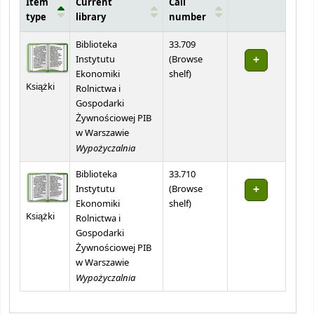
Item
Current
Call
type
library
number
Holdings
Biblioteka
33.709
Instytutu
(
Browse
(Opens below)
Ekonomiki
shelf
)
Książki
Rolnictwa i
Gospodarki
Żywnościowej PIB
w Warszawie
Wypożyczalnia
Biblioteka
33.710
Instytutu
(
Browse
(Opens below)
Ekonomiki
shelf
)
Książki
Rolnictwa i
Gospodarki
Żywnościowej PIB
w Warszawie
Wypożyczalnia