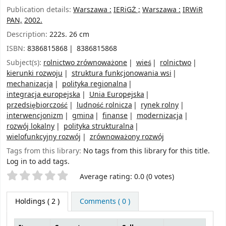
Publication details:
Warszawa :
IERiGŻ ;
Warszawa :
IRWiR
PAN,
2002.
Description:
222s. 26 cm
ISBN:
8386815868
8386815868
Subject(s):
rolnictwo zrównoważone
wieś
rolnictwo
kierunki rozwoju
struktura funkcjonowania wsi
mechanizacja
polityka regionalna
integracja europejska
Unia Europejska
przedsiębiorczość
ludność rolnicza
rynek rolny
interwencjonizm
gmina
finanse
modernizacja
rozwój lokalny
polityka strukturalna
wielofunkcyjny rozwój
zrównoważony rozwój
Tags from this library:
No tags from this library for this title.
Log in to add tags.
Star ratings
Average rating: 0.0 (0 votes)
Holdings
( 2 )
Comments ( 0 )