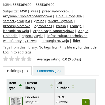
ISBN:
8385369600
8385369600
Subject(s):
MSP
wieś
przedsiębiorczość
aktywność społecznozawodowa
Unia Europejska
samorząd wiejski
gmina
Wielka Brytania
przedsiębiorstwo
agrobiznes
Polska
Francja
kierunki rozwoju
organizacja samorządowa
Anglia
Finlandia
agroturystyka
infrastruktura techniczna
wielofunkcyjny rozwój
strategia rozwoju
lider
Tags from this library:
No tags from this library for this title.
Log in to add tags.
Star ratings
Average rating: 0.0 (0 votes)
Holdings
( 1 )
Comments ( 0 )
Item
Current
Call
type
library
number
Holdings
Biblioteka
33.698
Instytutu
(
Browse