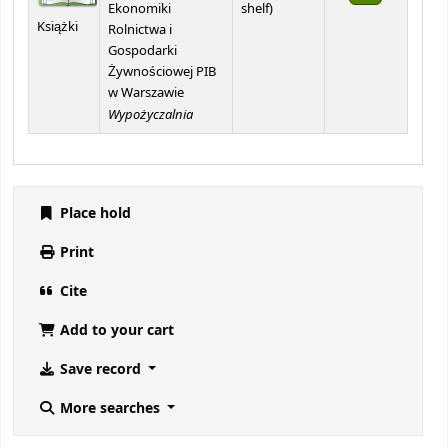
(Opens below)
Ekonomiki
shelf
)
Książki
Rolnictwa i
Gospodarki
Żywnościowej PIB
w Warszawie
Wypożyczalnia
Place hold
Print
Cite
Add to your cart
Save record
More searches