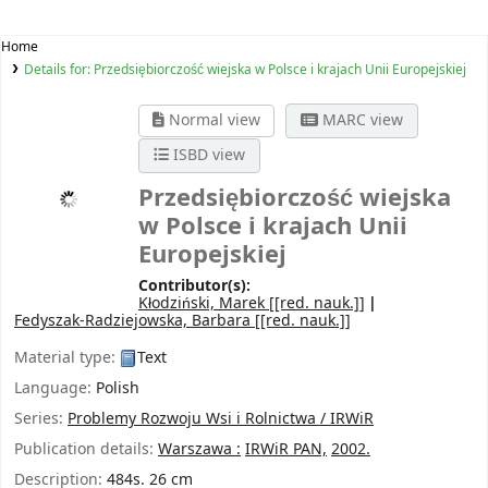
Home
Details for:
Przedsiębiorczość wiejska w Polsce i krajach Unii Europejskiej
Normal view
MARC view
ISBD view
Przedsiębiorczość wiejska
w Polsce i krajach Unii
Europejskiej
Contributor(s):
Kłodziński, Marek
[[red. nauk.]]
Fedyszak-Radziejowska, Barbara
[[red. nauk.]]
Material type:
Text
Language:
Polish
Series:
Problemy Rozwoju Wsi i Rolnictwa / IRWiR
Publication details:
Warszawa :
IRWiR PAN,
2002.
Description:
484s. 26 cm