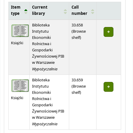
Item
Current
Call
type
library
number
Holdings
Biblioteka
33.658
Instytutu
(
Browse
(Opens below)
Ekonomiki
shelf
)
Książki
Rolnictwa i
Gospodarki
Żywnościowej PIB
w Warszawie
Wypożyczalnia
Biblioteka
33.659
Instytutu
(
Browse
(Opens below)
Ekonomiki
shelf
)
Książki
Rolnictwa i
Gospodarki
Żywnościowej PIB
w Warszawie
Wypożyczalnia