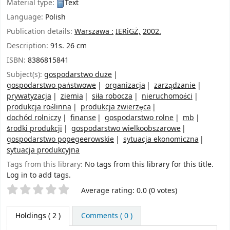
Material type:
Text
Language:
Polish
Publication details:
Warszawa :
IERiGŻ,
2002.
Description:
91s. 26 cm
ISBN:
8386815841
Subject(s):
gospodarstwo duże
gospodarstwo państwowe
organizacja
zarządzanie
prywatyzacja
ziemia
siła robocza
nieruchomości
produkcja roślinna
produkcja zwierzęca
dochód rolniczy
finanse
gospodarstwo rolne
mb
środki produkcji
gospodarstwo wielkoobszarowe
gospodarstwo popegeerowskie
sytuacja ekonomiczna
sytuacja produkcyjna
Tags from this library:
No tags from this library for this title.
Log in to add tags.
Star ratings
Average rating: 0.0 (0 votes)
Holdings
( 2 )
Comments ( 0 )