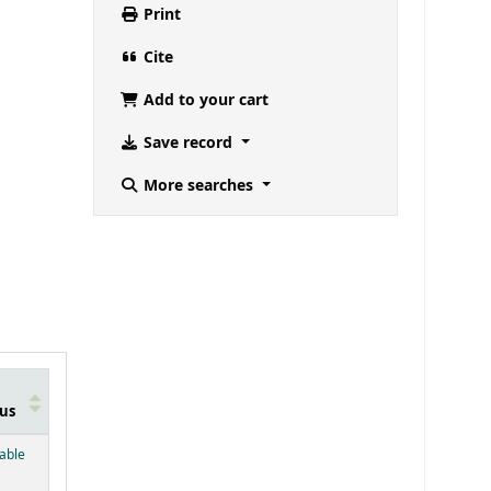
Print
Cite
Add to your cart
Save record
More searches
us
below)
lable