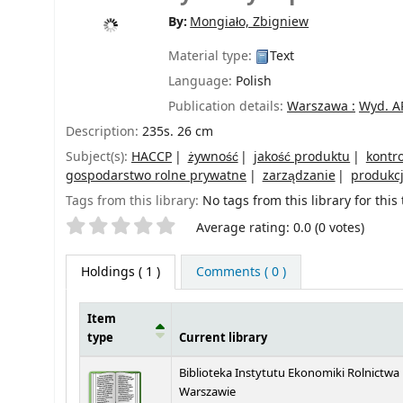
By:
Mongiało, Zbigniew
Material type:
Text
Language:
Polish
Publication details:
Warszawa :
Wyd. AR
Description:
235s. 26 cm
Subject(s):
HACCP
żywność
jakość produktu
kontro
gospodarstwo rolne prywatne
zarządzanie
produkcj
Tags from this library:
No tags from this library for this t
Star ratings
Average rating: 0.0 (0 votes)
Holdings
( 1 )
Comments ( 0 )
Item
type
Current library
Holdings
Biblioteka Instytutu Ekonomiki Rolnictwa
Warszawie