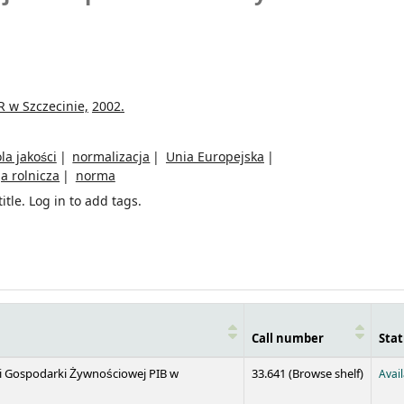
 w Szczecinie,
2002.
la jakości
normalizacja
Unia Europejska
a rolnicza
norma
itle.
Log in to add tags.
Call number
Stat
(Opens 
 i Gospodarki Żywnościowej PIB w
33.641 (
Browse shelf
)
Avai