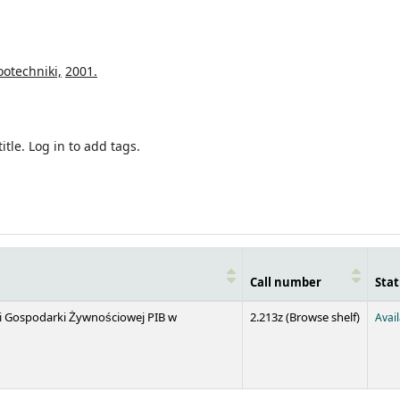
ootechniki,
2001.
itle.
Log in to add tags.
Call number
Stat
(Opens 
 i Gospodarki Żywnościowej PIB w
2.213z (
Browse shelf
)
Avai