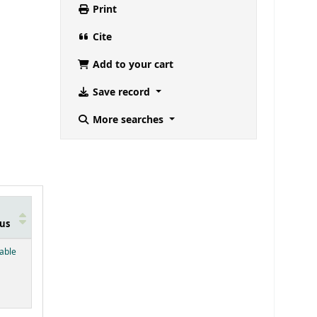
Print
Cite
Add to your cart
Save record
More searches
us
below)
lable