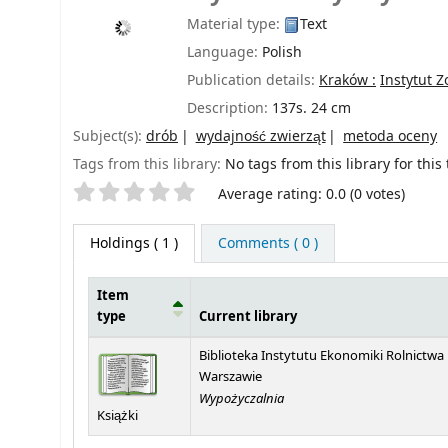
Material type:
Text
Language:
Polish
Publication details:
Kraków :
Instytut Z
Description:
137s. 24 cm
Subject(s):
drób
wydajność zwierząt
metoda oceny
Tags from this library:
No tags from this library for this t
Star ratings
Average rating: 0.0 (0 votes)
Holdings
( 1 )
Comments ( 0 )
Item
type
Current library
Holdings
Biblioteka Instytutu Ekonomiki Rolnictwa
Warszawie
Wypożyczalnia
Książki