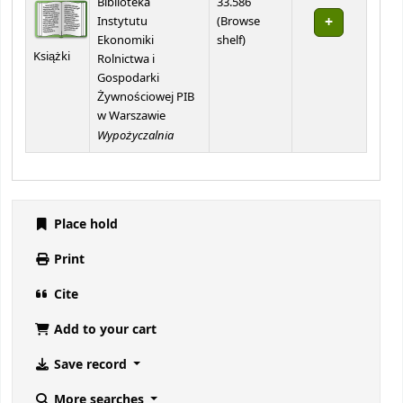
Biblioteka
33.586
Instytutu
(
Browse
(Opens below)
Ekonomiki
shelf
)
Książki
Rolnictwa i
Gospodarki
Żywnościowej PIB
w Warszawie
Wypożyczalnia
Place hold
Print
Cite
Add to your cart
Save record
More searches