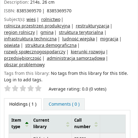
Description:
214s. 26 cm
ISBN:
8385369570
8385369570
Subject(s):
wieś
rolnictwo
rolnicza przestrzeń produkcyjna
restrukturyzacja
region rolniczy
gmina
struktura terytorialna
infrastruktura techniczna
ludność wiejska
migracja
oświata
struktura demograficzna
rozwój społecznogospodarczy
kierunki rozwoju
przedsiębiorczość
administracja samorządowa
obszar problemowy
Tags from this library:
No tags from this library for this title.
Log in to add tags.
Star ratings
Average rating: 0.0 (0 votes)
Holdings
( 1 )
Comments ( 0 )
Item
Current
Call
type
library
number
Holdings