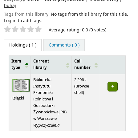
buhaj
Tags from this library:
No tags from this library for this title.
Log in to add tags.
Star ratings
Average rating: 0.0 (0 votes)
Holdings
( 1 )
Comments ( 0 )
Item
Current
Call
type
library
number
Holdings
Biblioteka
2.206 z
Instytutu
(
Browse
(Opens below)
Ekonomiki
shelf
)
Książki
Rolnictwa i
Gospodarki
Żywnościowej PIB
w Warszawie
Wypożyczalnia