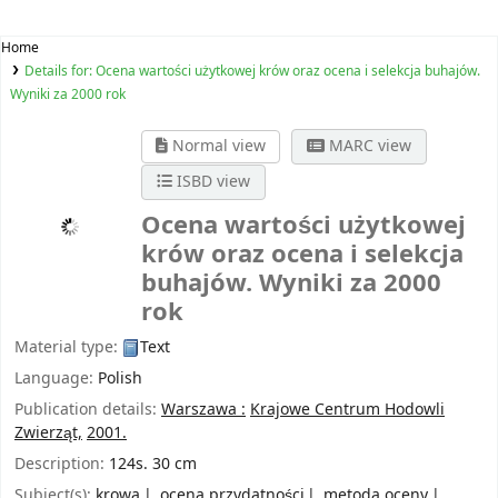
Home
Details for:
Ocena wartości użytkowej krów oraz ocena i selekcja buhajów.
Wyniki za 2000 rok
Normal view
MARC view
ISBD view
Ocena wartości użytkowej
krów oraz ocena i selekcja
buhajów. Wyniki za 2000
rok
Material type:
Text
Language:
Polish
Publication details:
Warszawa :
Krajowe Centrum Hodowli
Zwierząt,
2001.
Description:
124s. 30 cm
Subject(s):
krowa
ocena przydatności
metoda oceny