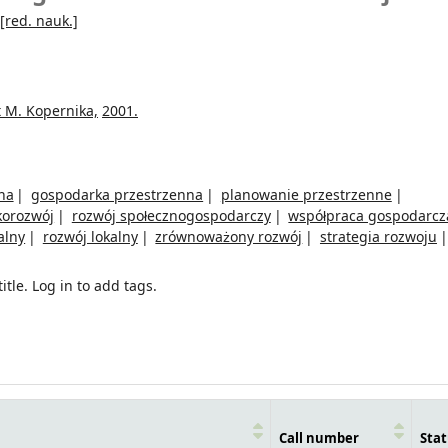
[red. nauk.]
 M. Kopernika,
2001.
lna
gospodarka przestrzenna
planowanie przestrzenne
korozwój
rozwój społecznogospodarczy
współpraca gospodarcz
alny
rozwój lokalny
zrównoważony rozwój
strategia rozwoju
itle.
Log in to add tags.
Call number
Stat