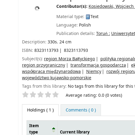
Contributor(s):
Kosiedowski, Wojciech
Material type:
Text
Language:
Polish
Publication details:
Toruń :
Uniwersytet
Description:
330s. 24 cm
ISBN:
8323113793
8323113793
Subject(s):
region Morza Bałtyckiego
polityka regiona
region przygraniczny
transformacja gospodarcza
e
współpraca międzynarodowa
Niemcy
rozwój region
województwo kujawsko-pomorskie
Tags from this library:
No tags from this library for this t
Star ratings
Average rating: 0.0 (0 votes)
Holdings
( 1 )
Comments ( 0 )
Item
type
Current library