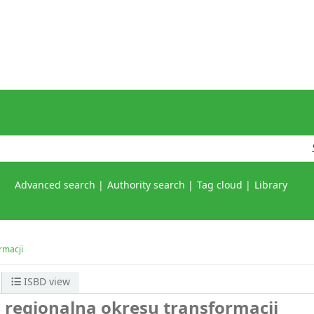
Advanced search
Authority search
Tag cloud
Library
rmacji
ISBD view
 regionalna okresu transformacji