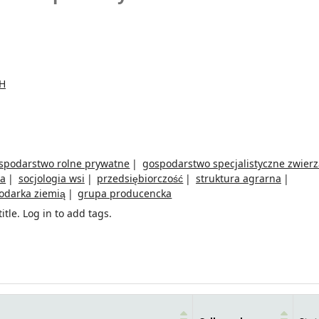
GH
spodarstwo rolne prywatne
gospodarstwo specjalistyczne zwierz
za
socjologia wsi
przedsiębiorczość
struktura agrarna
odarka ziemią
grupa producencka
itle.
Log in to add tags.