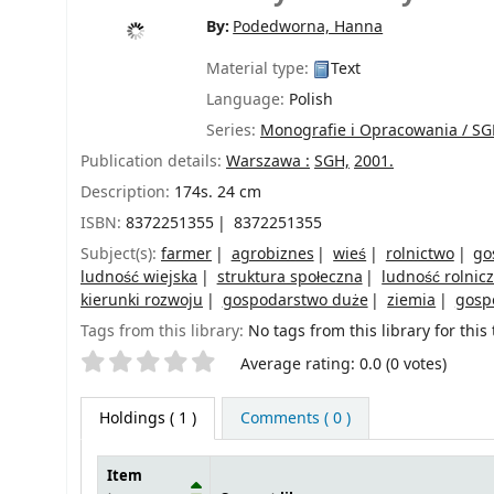
By:
Podedworna, Hanna
Material type:
Text
Language:
Polish
Series:
Monografie i Opracowania / S
Publication details:
Warszawa :
SGH,
2001.
Description:
174s. 24 cm
ISBN:
8372251355
8372251355
Subject(s):
farmer
agrobiznes
wieś
rolnictwo
go
ludność wiejska
struktura społeczna
ludność rolnic
kierunki rozwoju
gospodarstwo duże
ziemia
gosp
Tags from this library:
No tags from this library for this t
Star ratings
Average rating: 0.0 (0 votes)
Holdings
( 1 )
Comments ( 0 )
Item