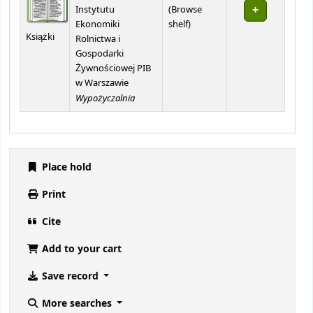
Instytutu
(
Browse
(Opens below)
Ekonomiki
shelf
)
Książki
Rolnictwa i
Gospodarki
Żywnościowej PIB
w Warszawie
Wypożyczalnia
Place hold
Print
Cite
Add to your cart
Save record
More searches