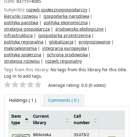
ISBN:
8371514085
Subject(s):
rozwój społecznogospodarczy
kierunki rozwoju
gospodarka narodowa
polityka państwa
polityka ekonomiczna
strategia gospodarcza
środowisko ekologiczne
infrastruktura
gospodarka przestrzenna
polityka regionalna
globalizacja
prognozowanie
makroekonomia
integracja europejska
polityka społeczna
ochrona środowiska
strategia rozwoju
rozwój regionalny
Tags from this library:
No tags from this library for this title.
Log in to add tags.
Star ratings
Average rating: 0.0 (0 votes)
Holdings
( 1 )
Comments ( 0 )
Item
Current
Call
type
library
number
Holdings
Biblioteka
33.073/2