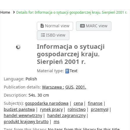
Home
Details for:
Informacja o sytuacji gospodarczej kraju. Sierpień 2001 r.
Normal view
MARC view
ISBD view
Informacja o sytuacji
gospodarczej kraju.
Sierpień 2001 r.
Material type:
Text
Language:
Polish
Publication details:
Warszawa :
GUS,
2001.
Description:
54s. 30 cm
Subject(s):
gospodarka narodowa
cena
finanse
budżet państwa
rynek pracy
rolnictwo
przemysł
handel wewnętrzny
handel zagraniczny
produkt krajowy brutto
ms
Tags from this library:
No tags from this library for this title.