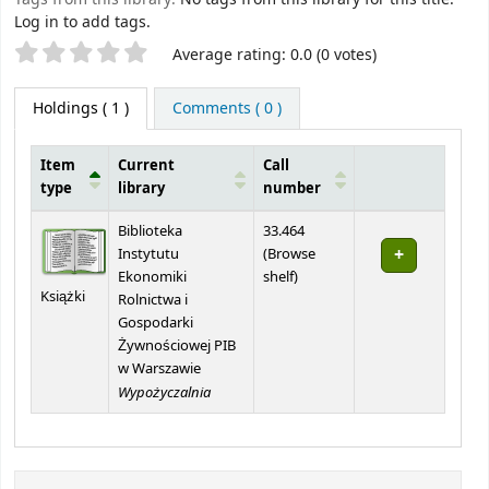
Log in to add tags.
Star ratings
Average rating: 0.0 (0 votes)
Holdings
( 1 )
Comments ( 0 )
Item
Current
Call
type
library
number
Holdings
Biblioteka
33.464
Instytutu
(
Browse
(Opens below)
Ekonomiki
shelf
)
Książki
Rolnictwa i
Gospodarki
Żywnościowej PIB
w Warszawie
Wypożyczalnia