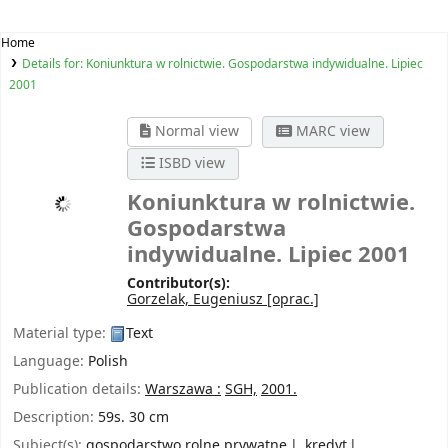
Home
Details for:
Koniunktura w rolnictwie. Gospodarstwa indywidualne. Lipiec
2001
Normal view
MARC view
ISBD view
Koniunktura w rolnictwie.
Gospodarstwa
indywidualne. Lipiec 2001
Contributor(s):
Gorzelak, Eugeniusz
[oprac.]
Material type:
Text
Language:
Polish
Publication details:
Warszawa :
SGH,
2001.
Description:
59s. 30 cm
Subject(s):
gospodarstwo rolne prywatne
kredyt