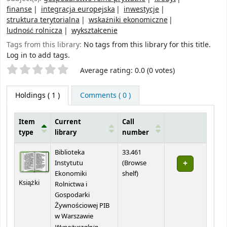
finanse
integracja europejska
inwestycje
struktura terytorialna
wskaźniki ekonomiczne
ludność rolnicza
wykształcenie
Tags from this library:
No tags from this library for this title.
Log in to add tags.
Star ratings
Average rating: 0.0 (0 votes)
Holdings
( 1 )
Comments ( 0 )
Item
Current
Call
type
library
number
Holdings
Biblioteka
33.461
Instytutu
(
Browse
(Opens below)
Ekonomiki
shelf
)
Książki
Rolnictwa i
Gospodarki
Żywnościowej PIB
w Warszawie