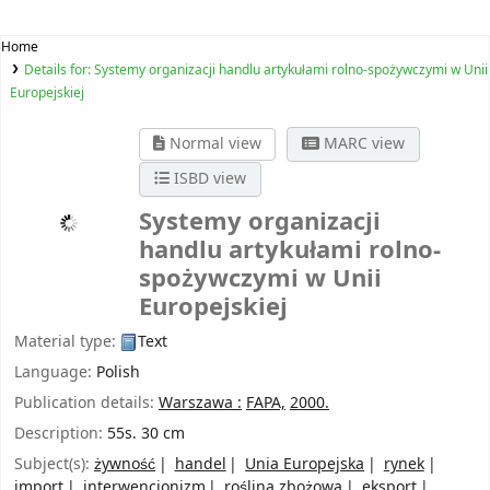
Home
Details for:
Systemy organizacji handlu artykułami rolno-spożywczymi w Unii
Europejskiej
Normal view
MARC view
ISBD view
Systemy organizacji
handlu artykułami rolno-
spożywczymi w Unii
Europejskiej
Material type:
Text
Language:
Polish
Publication details:
Warszawa :
FAPA,
2000.
Description:
55s. 30 cm
Subject(s):
żywność
handel
Unia Europejska
rynek
import
interwencjonizm
roślina zbożowa
eksport