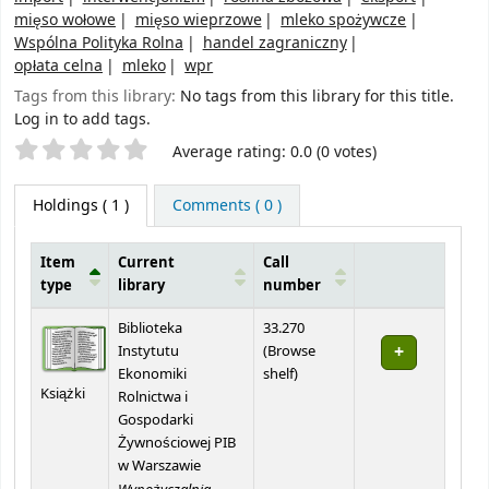
mięso wołowe
mięso wieprzowe
mleko spożywcze
Wspólna Polityka Rolna
handel zagraniczny
opłata celna
mleko
wpr
Tags from this library:
No tags from this library for this title.
Log in to add tags.
Star ratings
Average rating: 0.0 (0 votes)
Holdings
( 1 )
Comments ( 0 )
Item
Current
Call
type
library
number
Holdings
Biblioteka
33.270
Instytutu
(
Browse
(Opens below)
Ekonomiki
shelf
)
Książki
Rolnictwa i
Gospodarki
Żywnościowej PIB
w Warszawie