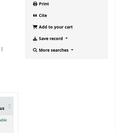
Print
Cite
Add to your cart
Save record
More searches
us
below)
lable