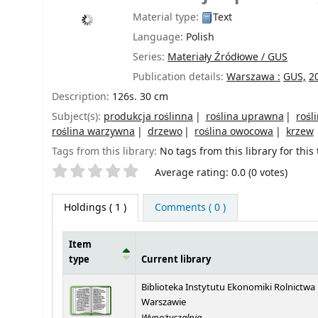
Material type:
Text
Language:
Polish
Series:
Materiały Źródłowe / GUS
Publication details:
Warszawa :
GUS,
2
Description:
126s. 30 cm
Subject(s):
produkcja roślinna
roślina uprawna
rośl
roślina warzywna
drzewo
roślina owocowa
krzew
Tags from this library:
No tags from this library for this t
Star ratings
Average rating: 0.0 (0 votes)
Holdings
( 1 )
Comments ( 0 )
Item
type
Current library
Holdings
Biblioteka Instytutu Ekonomiki Rolnictwa
Warszawie
Wypożyczalnia