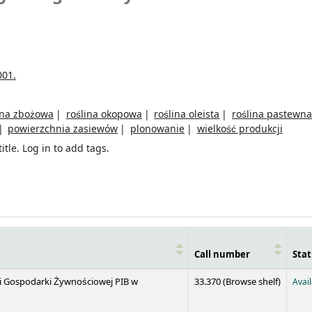
001.
ina zbożowa
roślina okopowa
roślina oleista
roślina pastewna
powierzchnia zasiewów
plonowanie
wielkość produkcji
itle.
Log in to add tags.
Call number
Stat
(Opens 
 i Gospodarki Żywnościowej PIB w
33.370 (
Browse shelf
)
Avai